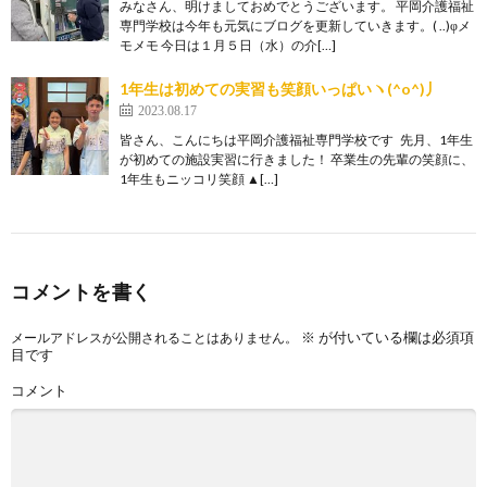
みなさん、明けましておめでとうございます。 平岡介護福祉
専門学校は今年も元気にブログを更新していきます。( ..)φメ
モメモ 今日は１月５日（水）の介[…]
1年生は初めての実習も笑顔いっぱいヽ(^o^)丿
2023.08.17
皆さん、こんにちは平岡介護福祉専門学校です 先月、1年生
が初めての施設実習に行きました！ 卒業生の先輩の笑顔に、
1年生もニッコリ笑顔 ▲[…]
コメントを書く
※
が付いている欄は必須項
メールアドレスが公開されることはありません。
目です
コメント