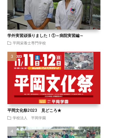
学外実習頑張りました！①～病院実習編～
平岡栄養士専門学校
平岡文化祭2023 見どころ★
学校法人 平岡学園