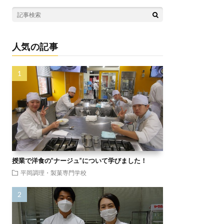
人気の記事
授業で洋食の”ナージュ”について学びました！
平岡調理・製菓専門学校