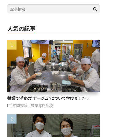
人気の記事
授業で洋食の”ナージュ”について学びました！
平岡調理・製菓専門学校