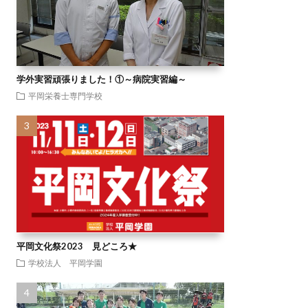
学外実習頑張りました！①～病院実習編～
平岡栄養士専門学校
平岡文化祭2023 見どころ★
学校法人 平岡学園