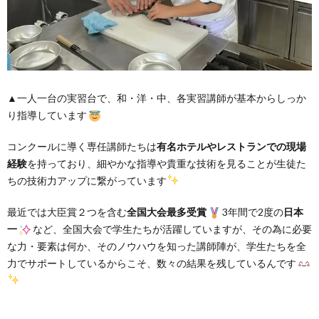
▲一人一台の実習台で、和・洋・中、各実習講師が基本からしっか
り指導しています
コンクールに導く専任講師たちは
有名ホテルやレストランでの現場
経験
を持っており、細やかな指導や貴重な技術を見ることが生徒た
ちの技術力アップに繋がっています
最近では大臣賞２つを含む
全国大会最多受賞
3年間で2度の
日本
一
など、全国大会で学生たちが活躍していますが、その為に必要
な力・要素は何か、そのノウハウを知った講師陣が、学生たちを全
力でサポートしているからこそ、数々の結果を残しているんです