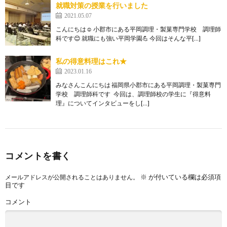
就職対策の授業を行いました
2021.05.07
こんにちは☺ 小郡市にある平岡調理・製菓専門学校 調理師
科です😊 就職にも強い平岡学園💪 今回はそんな平[…]
私の得意料理はこれ★
2023.01.16
みなさんこんにちは 福岡県小郡市にある平岡調理・製菓専門
学校 調理師科です 今回は、調理師校の学生に『得意料
理』についてインタビューをし[…]
コメントを書く
※
が付いている欄は必須項
メールアドレスが公開されることはありません。
目です
コメント