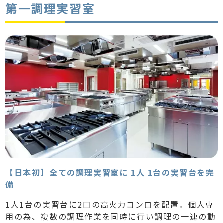
第一調理実習室
【日本初】全ての調理実習室に 1人 1台の実習台を完
備
1人1台の実習台に2口の高火力コンロを配置。個人専
用の為、複数の調理作業を同時に行い調理の一連の動