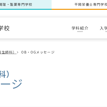
調理・製菓専門学校
平岡栄養士専門学
学校
学科紹介
入
衛生師科）
OB・OGメッセージ
科）
セージ