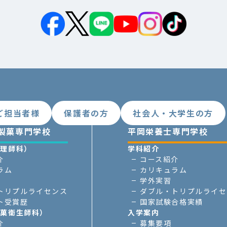
ご担当者様
保護者の方
社会人・大学生の方
製菓専門学校
平岡栄養士専門学校
調理師科）
学科紹介
介
コース紹介
ラム
カリキュラム
学外実習
トリプルライセンス
ダブル・トリプルライセ
ト受賞歴
国家試験合格実績
製菓衛生師科）
入学案内
介
募集要項