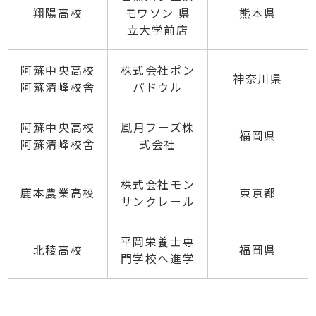
翔陽高校
モワソン 県
熊本県
立大学前店
阿蘇中央高校
株式会社ポン
神奈川県
阿蘇清峰校舎
パドウル
阿蘇中央高校
風月フーズ株
福岡県
阿蘇清峰校舎
式会社
株式会社モン
鹿本農業高校
東京都
サンクレール
平岡栄養士専
北稜高校
福岡県
門学校へ進学