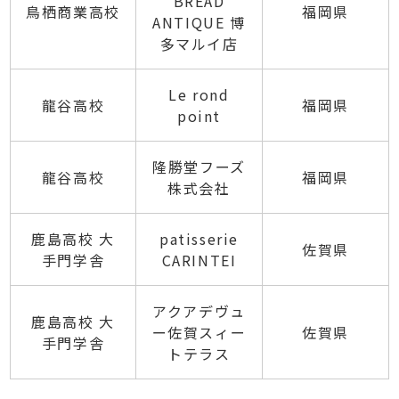
BREAD
鳥栖商業高校
福岡県
ANTIQUE 博
多マルイ店
Le rond
龍谷高校
福岡県
point
隆勝堂フーズ
龍谷高校
福岡県
株式会社
鹿島高校 大
patisserie
佐賀県
手門学舎
CARINTEI
アクアデヴュ
鹿島高校 大
ー佐賀スィー
佐賀県
手門学舎
トテラス