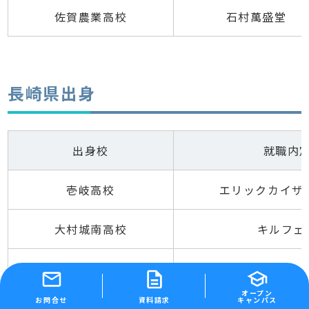
佐賀農業高校
石村萬盛堂
長崎県出身
出身校
就職内
壱岐高校
エリックカイザ
大村城南高校
キルフェ
向陽高校
ホテルオー
オープン
お問合せ
資料請求
キャンパス
五島南高校
HEART BREAD