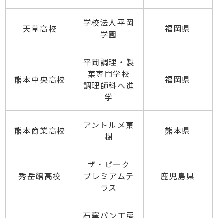
学校法人平岡
天草高校
福岡県
学園
平岡調理・製
菓専門学校
熊本中央高校
福岡県
調理師科へ進
学
アントルメ菓
熊本商業高校
熊本県
樹
ザ・ピーク
秀岳館高校
プレミアムテ
鹿児島県
ラス
石窯パン工房