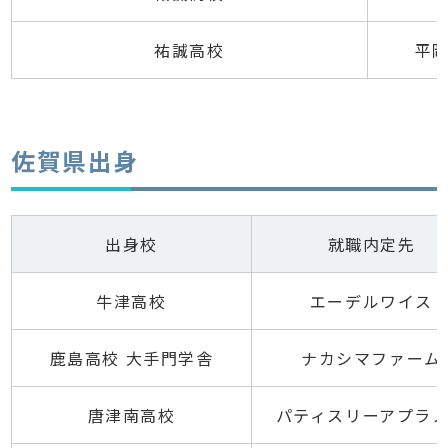
祐誠高校
平岡
佐賀県出身
出身校
就職内定先
牛津高校
エーデルワイス
鹿島高校 大手門学舎
ナカシマファーム
唐津南高校
パティスリーアプラ