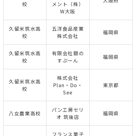
大阪府
校
メント（株）
W大阪
久留米筑水高
五洋食品産業
福岡県
校
株式会社
久留米筑水高
有限会社銀の
福岡県
校
すぷーん
株式会社
久留米筑水高
Plan・Do・
東京都
校
See
パン工房セリ
八女農業高校
福岡県
オ 筑後店
フランス菓子