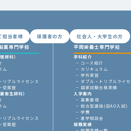
ご担当者様
保護者の方
社会人・大学生の方
製菓専門学校
平岡栄養士専門学校
調理師科）
学科紹介
介
コース紹介
ラム
カリキュラム
学外実習
トリプルライセンス
ダブル・トリプルライセ
ト受賞歴
国家試験合格実績
製菓衛生師科）
入学案内
介
募集要項
ラム
総合型選抜(旧AO入試)
学費
トリプルライセンス
進学相談会
ト受賞歴
就職実績
就職実績一覧