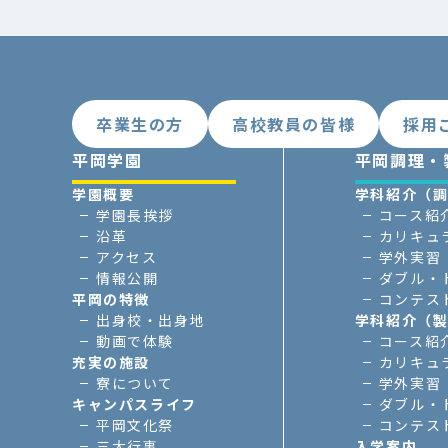
卒業生の方
高校教員の皆様
採用
平岡学園
平岡調理・
学園概要
学科紹介（
学園長挨拶
コース紹
沿革
カリキュ
アクセス
学外実習
情報公開
ダブル・
平岡の特徴
コンテス
出身校・出身地
学科紹介（
動画で体験
コース紹
充実の施設
カリキュ
寮について
学外実習
キャンパスライフ
ダブル・
平岡文化祭
コンテス
三大行事
入学案内