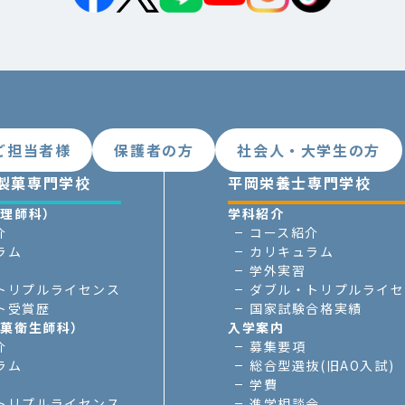
ご担当者様
保護者の方
社会人・大学生の方
製菓専門学校
平岡栄養士専門学校
調理師科）
学科紹介
介
コース紹介
ラム
カリキュラム
学外実習
トリプルライセンス
ダブル・トリプルライセ
ト受賞歴
国家試験合格実績
製菓衛生師科）
入学案内
介
募集要項
ラム
総合型選抜(旧AO入試)
学費
トリプルライセンス
進学相談会