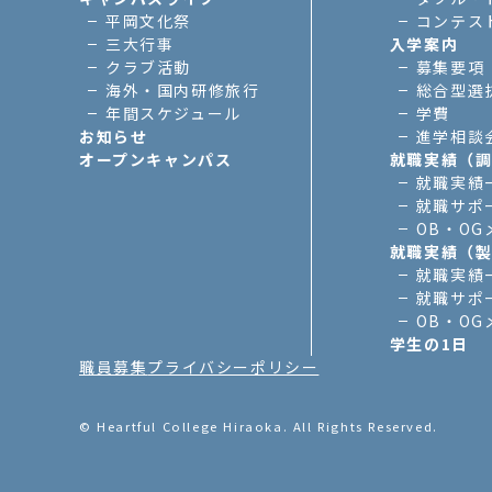
平岡文化祭
コンテス
三大行事
入学案内
クラブ活動
募集要項
海外・国内研修旅行
総合型選抜
年間スケジュール
学費
お知らせ
進学相談
オープンキャンパス
就職実績（
就職実績
就職サポ
OB・O
就職実績（
就職実績
就職サポ
OB・O
学生の1日
職員募集
プライバシーポリシー
© Heartful College Hiraoka. All Rights Reserved.