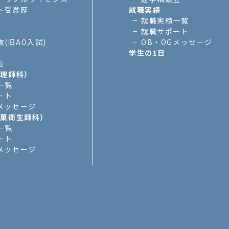
ト受賞歴
就職実績
就職実績一覧
就職サポート
(旧AO入試)
OB・OGメッセージ
学生の1日
会
調理師科）
一覧
ート
Gメッセージ
製菓衛生師科）
一覧
ート
Gメッセージ