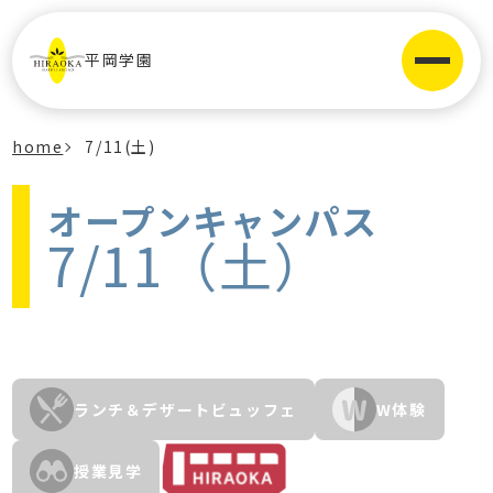
平岡学園
home
7/11(土)
オープンキャンパス
7/11（土）
ランチ＆デザートビュッフェ
W体験
授業見学